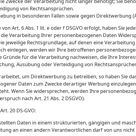
 Zwecke der Verarbeitung nicht länger benötigt; Sie benö
idigung von Rechtsansprüchen.
ebung in besonderen Fällen sowie gegen Direktwerbung (
n Art. 6 Abs. 1 lit. e oder f DSGVO erfolgt, haben Sie jede
 die Verarbeitung Ihrer personenbezogenen Daten Widerspru
ie jeweilige Rechtsgrundlage, auf denen eine Verarbeitung
h einlegen, werden wir Ihre betroffenen personenbezogen
Gründe für die Verarbeitung nachweisen, die Ihre Interes
achung, Ausübung oder Verteidigung von Rechtsansprüchen 
beitet, um Direktwerbung zu betreiben, so haben Sie das
gener Daten zum Zwecke derartiger Werbung einzulegen; die
steht. Wenn Sie widersprechen, werden Ihre personenbezo
rspruch nach Art. 21 Abs. 2 DSGVO).
Art. 20 DS-GVO:
estellten Daten in einem strukturierten, gängigen und ma
eitung an einen andern Verantwortlichen darf von uns nich