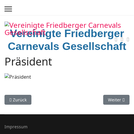
Vereinigte Friedberger
Carnevals Gesellschaft
Präsident
Vorheriger Beitrag: Unser Kuchenteam
Nächster Bei
Zurück
Weiter
Impressum