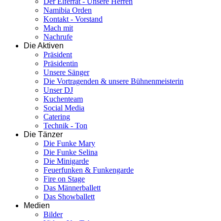
Der Elferrat - Unsere Herren
Namibia Orden
Kontakt - Vorstand
Mach mit
Nachrufe
Die Aktiven
Präsident
Präsidentin
Unsere Sänger
Die Vortragenden & unsere Bühnenmeisterin
Unser DJ
Kuchenteam
Social Media
Catering
Technik - Ton
Die Tänzer
Die Funke Mary
Die Funke Selina
Die Minigarde
Feuerfunken & Funkengarde
Fire on Stage
Das Männerballett
Das Showballett
Medien
Bilder